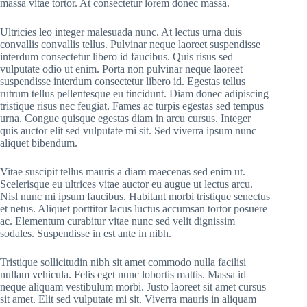
massa vitae tortor. At consectetur lorem donec massa.
Ultricies leo integer malesuada nunc. At lectus urna duis
convallis convallis tellus. Pulvinar neque laoreet suspendisse
interdum consectetur libero id faucibus. Quis risus sed
vulputate odio ut enim. Porta non pulvinar neque laoreet
suspendisse interdum consectetur libero id. Egestas tellus
rutrum tellus pellentesque eu tincidunt. Diam donec adipiscing
tristique risus nec feugiat. Fames ac turpis egestas sed tempus
urna. Congue quisque egestas diam in arcu cursus. Integer
quis auctor elit sed vulputate mi sit. Sed viverra ipsum nunc
aliquet bibendum.
Vitae suscipit tellus mauris a diam maecenas sed enim ut.
Scelerisque eu ultrices vitae auctor eu augue ut lectus arcu.
Nisl nunc mi ipsum faucibus. Habitant morbi tristique senectus
et netus. Aliquet porttitor lacus luctus accumsan tortor posuere
ac. Elementum curabitur vitae nunc sed velit dignissim
sodales. Suspendisse in est ante in nibh.
Tristique sollicitudin nibh sit amet commodo nulla facilisi
nullam vehicula. Felis eget nunc lobortis mattis. Massa id
neque aliquam vestibulum morbi. Justo laoreet sit amet cursus
sit amet. Elit sed vulputate mi sit. Viverra mauris in aliquam