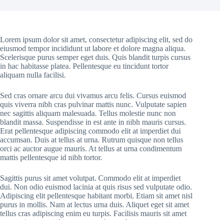
Lorem ipsum dolor sit amet, consectetur adipiscing elit, sed do
eiusmod tempor incididunt ut labore et dolore magna aliqua.
Scelerisque purus semper eget duis. Quis blandit turpis cursus
in hac habitasse platea. Pellentesque eu tincidunt tortor
aliquam nulla facilisi.
Sed cras ornare arcu dui vivamus arcu felis. Cursus euismod
quis viverra nibh cras pulvinar mattis nunc. Vulputate sapien
nec sagittis aliquam malesuada. Tellus molestie nunc non
blandit massa. Suspendisse in est ante in nibh mauris cursus.
Erat pellentesque adipiscing commodo elit at imperdiet dui
accumsan. Duis at tellus at urna. Rutrum quisque non tellus
orci ac auctor augue mauris. At tellus at urna condimentum
mattis pellentesque id nibh tortor.
Sagittis purus sit amet volutpat. Commodo elit at imperdiet
dui. Non odio euismod lacinia at quis risus sed vulputate odio.
Adipiscing elit pellentesque habitant morbi. Etiam sit amet nisl
purus in mollis. Nam at lectus urna duis. Aliquet eget sit amet
tellus cras adipiscing enim eu turpis. Facilisis mauris sit amet